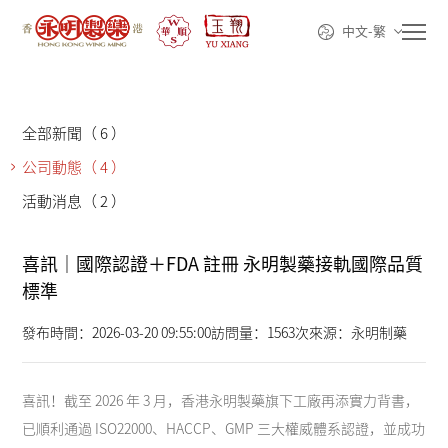
中文-繁
全部新聞
（ 6 ）
公司動態
（ 4 ）
首頁
活動消息
（ 2 ）
走進永明
喜訊｜國際認證＋FDA 註冊 永明製藥接軌國際品質
標準
產品系列
發布時間：2026-03-20 09:55:00
訪問量：1563次
來源：永明制藥
線上購買
喜訊！截至 2026 年 3 月，香港永明製藥旗下工廠再添實力背書，
動態資訊
已順利通過 ISO22000、HACCP、GMP 三大權威體系認證，並成功