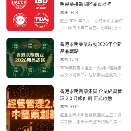
明製藥接軌國際品質標準
2026-03-20
截至 2026 年 3 月，香港永明製藥旗
下工廠再添實力背書，已順利通過
ISO22000、HACCP、GMP 三大權威
體系認證，並成功完成美國 FDA 註
香港永明藥業啟動2026年全新
冊備案。
產品戰略
2025-12-20
2026年將集中推出一系列中醫藥產
品及保健食品，包括禦品全鹿丸、
益腎填精丸、金剛丸等男士保健特
色產品。
香港永明醫藥集團 企業經營管
理 2.0 升級計劃 正式啟動
2025-09-02
值此香港永明醫藥集團成立三十周
年之際，集團正式宣布啟動企業經
營管理 2.0 升級計劃。以戰略升級致