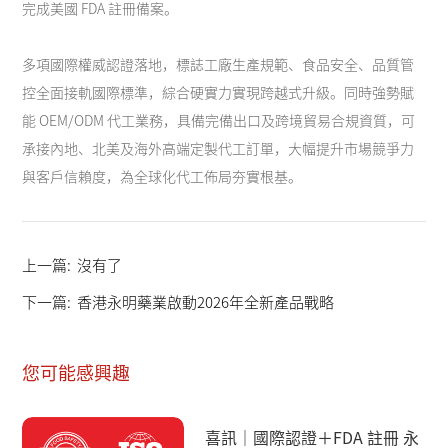
完成美國 FDA 註冊備案。
聯系我們
多項國際權威認證落地，標誌工廠生產規範、食品安全、品質管
控全面接軌國際標準，綜合硬實力實現跨越式升級。同時強勢賦
能 OEM/ODM 代工業務，具備完備出口及跨境貿易合規資質，可
承接內地、北美及海外高端定製代工訂單，大幅提升市場競爭力
與客戶信賴度，為全球化代工佈局夯實根基。
上一篇:
沒有了
下一篇:
香港永明藥業啟動2026年全新產品戰略
您可能感興趣
喜訊｜國際認證＋FDA 註冊 永