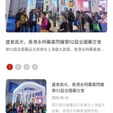
盛會高光，香港永明藥業閃耀第92屆全國藥交會
第92屆全國藥品交易會在上海盛大啟幕。香港永明藥業強...
截
1
2
3
4
盛會高光，香港永明藥業閃耀
第92屆全國藥交會
2026-05-15
第92屆全國藥品交易會在上海盛大
啟幕。香港永明藥業強勢亮相，憑