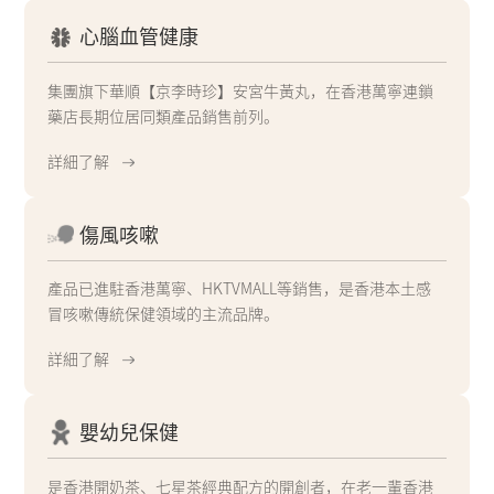
心腦血管健康
集團旗下華順【京李時珍】安宮牛黃丸，在香港萬寧連鎖
藥店長期位居同類產品銷售前列。
詳細了解
傷風咳嗽
產品已進駐香港萬寧、HKTVMALL等銷售，是香港本土感
冒咳嗽傳統保健領域的主流品牌。
詳細了解
嬰幼兒保健
是香港開奶茶、七星茶經典配方的開創者，在老一輩香港