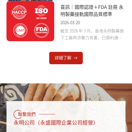
藉過硬的品牌實力、完善的生產銷
喜訊｜國際認證＋FDA 註冊 永
售牌照，以及多項國際權威認證與
明製藥接軌國際品質標準
資質，成為全場焦點。
2026-03-20
截至 2026 年 3 月，香港永明製藥旗
下工廠再添實力背書，已順利通過
ISO22000、HACCP、GMP 三大權威
體系認證，並成功完成美國 FDA 註
詳細了解
冊備案。
聯繫我們
永明公司（永盛國際企業公司經營）