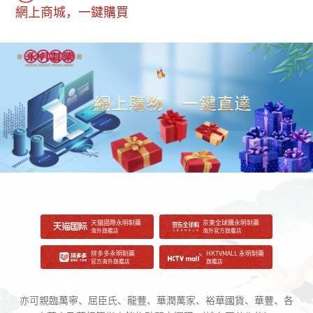
網上商城，一鍵購買
天貓國際永明制藥
京東全球購永明制藥
海外旗艦店
海外官方旗艦店
拼多多永明制藥
HKTVMALL 永明制藥
官方海外旗艦店
旗艦店
亦可親臨萬寧、屈臣氏、龍豐、華潤萬家、裕華國貨、華豐、各