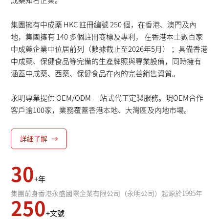
成藥知名企業。
聯系我們
集團擁有中成藥 HKC 註冊編號 250 個，在香港、澳門及內
地，集團擁有 140 多個註冊商標及專利， 在香港本土數百家
中成藥企業中位居前列（數據截止至2026年5月） ；具備香港
中成藥、保健食品等完備的生產牌照與專業設備，同時擁有
涵蓋中成藥、西藥、保健食品在內的完善銷售資質。
永明專業提供 OEM/ODM 一站式代工定製服務。現OEM合作
客戶逾100家，業務覆蓋香港本地、大灣區及內地市場。
詳細了解
30
+年
集團前身香港永盛國際企業有限公司（永明公司）起源於1995年
250
+文號