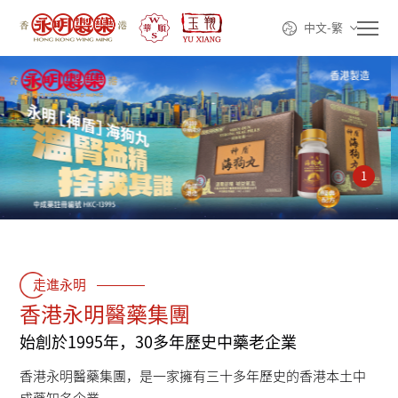
中文-繁
首頁
1
走進永明
產品系列
走進永明
香港永明醫藥集團
線上購買
始創於1995年，30多年歷史中藥老企業
動態資訊
香港永明醫藥集團，是一家擁有三十多年歷史的香港本土中