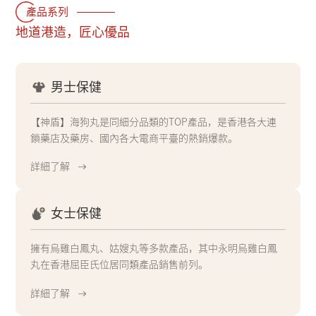
產品系列
地道港造，匠心優品
男士保健
【神盾】海狗丸是同細分品類的TOP產品，是香港各大連
鎖藥店及藥房、國內各大電商平臺的熱銷爆款。
詳細了解
女士保健
擁有烏雞白鳳丸、姑嫂丸等多款產品，其中永明烏雞白鳳
丸在香港屈臣氏位居同類產品銷售前列。
詳細了解