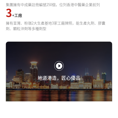
集團擁有中成藥註冊編號250個，位列香港中醫藥企業前列
3
+工廠
擁有荃灣、粉嶺2大生產基地3家工廠牌照，能生產丸劑、膠囊
劑、顆粒沖劑等多種劑型
地道港造，匠心優品