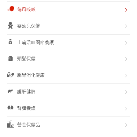
聯系我們
傷風咳嗽
嬰幼兒保健
止痛活血關節養護
頭髮保健
腸胃消化健康
護肝健脾
腎臟養護
營養保健品