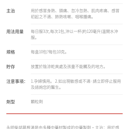
主治
用於感冒身熱、頭痛、忽冷忽熱、肌肉疼痛、感冒
初起之不適、肺熱咳嗽、咽喉腫痛。
用法用量
每日服3次,每次1包,沖以一杯(約120毫升)溫開水沖
服。
規格
每盒10包?每包10克。
貯存
放置於陰涼乾爽處及孩童不能觸及的地方。
注意事項：
1.孕婦慎用。 2.如出現敏感或不適·請立即停止服用
及諮詢您的醫生。
劑型
顆粒劑
永明柴胡葛根湯是由多種中藥材製成的中藥製劑・主治：用於感