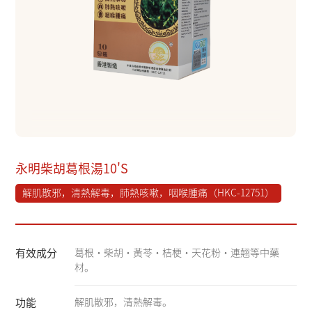
永明柴胡葛根湯10'S
解肌散邪，清熱解毒，肺熱咳嗽，咽喉腫痛（HKC-12751）
有效成分
葛根・柴胡・黃苓・桔梗・天花粉・連翹等中藥
材。
功能
解肌散邪，清熱解毒。