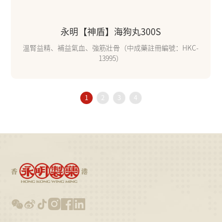
永明【神盾】海狗丸300S
溫腎益精、補益氣血、強筋壯骨（中成藥註冊編號：HKC-
13995）
1
2
3
4