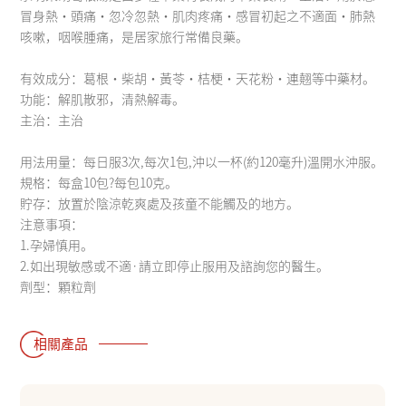
冒身熱・頭痛・忽冷忽熱・肌肉疼痛・感冒初起之不適面・肺熱
咳嗽，咽喉腫痛，是居家旅行常備良藥。
有效成分：葛根・柴胡・黃苓・桔梗・天花粉・連翹等中藥材。
功能：解肌散邪，清熱解毒。
主治：主治
用法用量：每日服3次,每次1包,沖以一杯(約120毫升)溫開水沖服。
規格：每盒10包?每包10克。
貯存：放置於陰涼乾爽處及孩童不能觸及的地方。
注意事項：
1.孕婦慎用。
2.如出現敏感或不適·請立即停止服用及諮詢您的醫生。
劑型：顆粒劑
相關產品