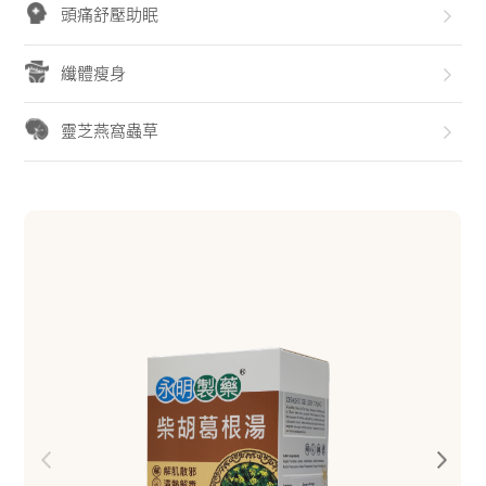
頭痛舒壓助眠
纖體瘦身
靈芝燕窩蟲草