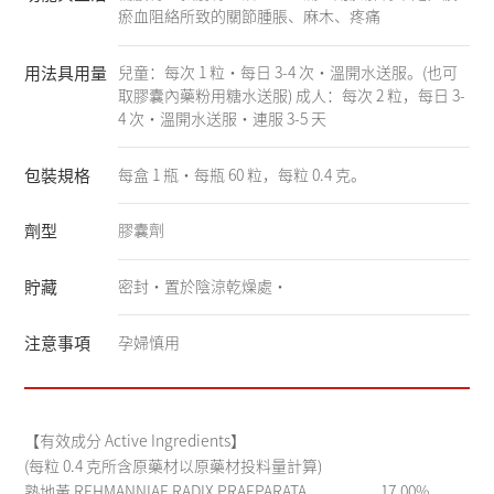
瘀血阻絡所致的關節腫脹、麻木、疼痛
用法具用量
兒童：每次 1 粒・每日 3-4 次・溫開水送服。(也可
取膠囊內藥粉用糖水送服) 成人：每次 2 粒，每日 3-
4 次・溫開水送服・連服 3-5 天
包裝規格
每盒 1 瓶・每瓶 60 粒，每粒 0.4 克。
劑型
膠囊劑
貯藏
密封・置於陰涼乾燥處・
注意事項
孕婦慎用
【有效成分 Active Ingredients】
(每粒 0.4 克所含原藥材以原藥材投料量計算)
熟地黃 REHMANNIAE RADIX PRAEPARATA................ 17.00%