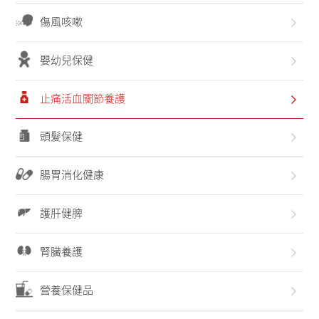
聯系我們
傷風咳嗽
嬰幼兒保健
止痛活血關節養護
頭髮保健
腸胃消化健康
護肝健脾
腎臟養護
營養保健品