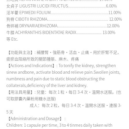
女貞子 LIGUSTRI LUCIDI FRUCTUS.................................6.00%
淫羊藿 EPIMEDII FOLIUM..................................................11.00%
狗脊 CIBOTII RHIZOMA..................................................... 12.00%
骨碎補 DRYNARIAERHIZOMA...........................................12.00%
牛膝 ACHYRANTHIS BIDENTATAE RADIX...................... 13.00%
等 Etc.
【功能與主治】: 補腰腎・強筋骨・活血・止痛・用於肝腎不足，
疲瘀血阻絡所致的關節腫脹、麻木、疼痛
【Actions and Indications】: To tonify the kidney, strengthen
sinew andbone, activate blood and relieve pain.Swollen joints,
numbness and pain due to static blood obstructing the
collaterals,deficiency of the liver and kidney.
【用法具用量】: 兒童：每次 1 粒・每日 3-4 次・溫開水送服。(也
可取膠囊內藥粉用糖水送服)
成人：每次 2 粒，每日 3-4 次・溫開水送服・連服 3-
5 天
【Administration and Dosage】 :
Children: 1 capsule per time, 3 to 4 tinmes daily taken with