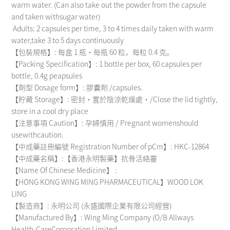
warm water. (Can also take out the powder from the capsule
and taken withsugar water)
Adults: 2 capsules per time, 3 to 4 times daily taken with warm
water,take 3 to 5 days continuously
【包裝規格】: 每盒 1 瓶・每瓶 60 粒，每粒 0.4 克。
【Packing Specification】: 1 bottle per box, 60 capsules per
bottle, 0.4g peapsules
【劑型 Dosage form】: 膠囊劑 /capsules.
【貯藏 Storage】: 密封・置於陰涼乾燥處・/Close the lid tightly,
store in a cool dry place
【注意事項 Caution】: 孕婦慎用 / Pregnant womenshould
usewithcaution.
【中成藥註冊編號 Registration Number of pCm】: HKC-12864
【中成藥名稱】:【香港永明製藥】抗骨活絡靈
【Name Of Chinese Medicine】 :
【HONG KONG WING MING PHARMACEUTICAL】WOOD LOK
LING
【製造商】: 永明公司 (永盛國際企業有限公司經營)
【Manufactured By】: Wing Ming Company (O/B Allways
Health-CareCorporation Limited