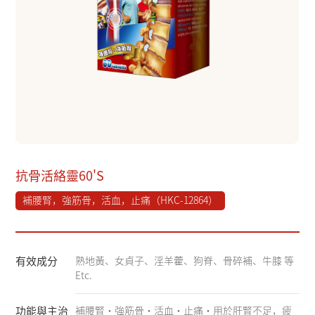
抗骨活絡靈60'S
補腰腎，強筋骨，活血，止痛（HKC-12864）
有效成分
熟地黃、女貞子、淫羊藿、狗脊、骨碎補、牛膝 等
Etc.
功能與主治
補腰腎・強筋骨・活血・止痛・用於肝腎不足，疲