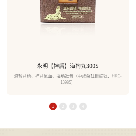
永明【神盾】海狗丸300S
溫腎益精、補益氣血、強筋壯骨（中成藥註冊編號：HKC-
13995）
1
2
3
4