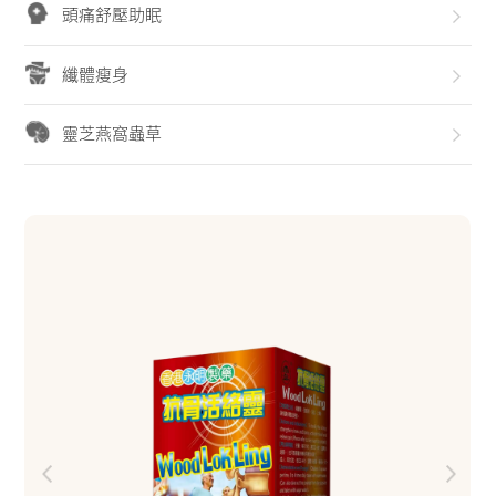
頭痛舒壓助眠
纖體瘦身
靈芝燕窩蟲草