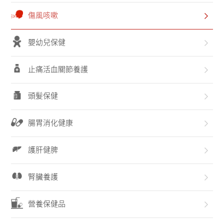
聯系我們
傷風咳嗽
嬰幼兒保健
止痛活血關節養護
頭髮保健
腸胃消化健康
護肝健脾
腎臟養護
營養保健品