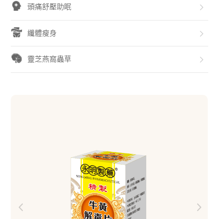
頭痛舒壓助眠
纖體瘦身
靈芝燕窩蟲草