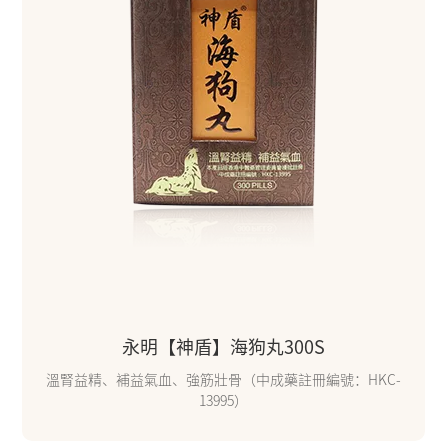
永明【神盾】海狗丸300S
溫腎益精、補益氣血、強筋壯骨（中成藥註冊編號：HKC-
13995）