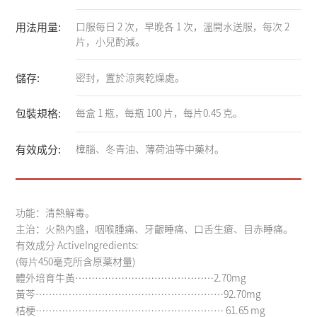
用法用量:
口服每日 2 次，早晚各 1 次，溫開水送服，每次 2
片，小兒酌減。
儲存:
密封，置於涼爽乾燥處。
包裝規格:
每盒 1 瓶，每瓶 100 片，每片0.45 克。
有效成分:
樟腦、冬青油、薄荷油等中藥材。
功能：清熱解毒。
主治：火熱內盛，咽喉腫痛、牙齦睡痛、口舌生瘡、目赤睡痛。
有效成分 ActiveIngredients:
(每片450毫克所含原薬材量)
體外培育牛黃……………………………………2.70mg
黃芩…………………………………………………92.70mg
桔梗………………………………………………… 61.65 mg