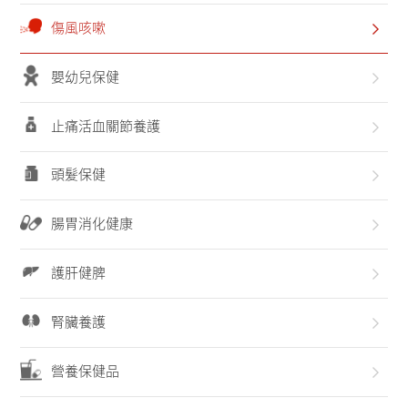
聯系我們
傷風咳嗽
嬰幼兒保健
止痛活血關節養護
頭髮保健
腸胃消化健康
護肝健脾
腎臟養護
營養保健品