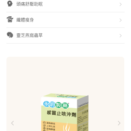
頭痛舒壓助眠
纖體瘦身
靈芝燕窩蟲草