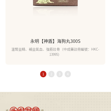
永明【神盾】海狗丸300S
溫腎益精、補益氣血、強筋壯骨（中成藥註冊編號：HKC-
13995）
1
2
3
4