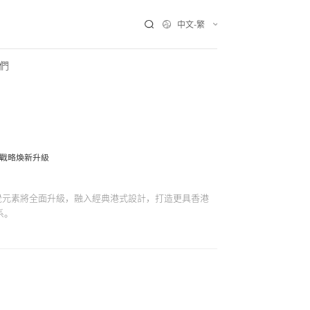
中文-繁
們
戰略煥新升級
視覺元素將全面升級，融入經典港式設計，打造更具香港
系。