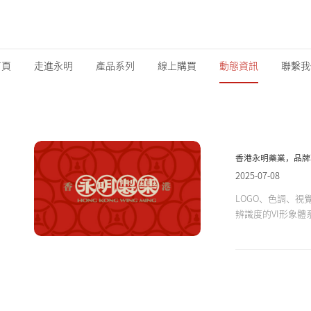
首頁
走進永明
產品系列
線上購買
動態資訊
聯繫我
香港永明藥業，品牌
2025-07-08
LOGO、色調、
辨識度的VI形象體