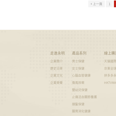
上一頁
1
走進永明
產品系列
線上購
企業簡介
男士保健
天貓國
歷史沿革
女士保健
京東全
企業文化
心腦血管健康
拼多多
企業榮譽
傷風咳嗽
HKTVM
嬰幼兒保健
止痛活血關節養護
頭髮保健
腸胃消化健康